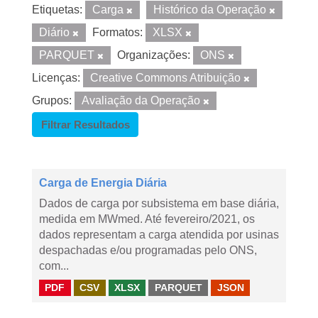
Etiquetas:
Carga
Histórico da Operação
Diário
Formatos:
XLSX
PARQUET
Organizações:
ONS
Licenças:
Creative Commons Atribuição
Grupos:
Avaliação da Operação
Filtrar Resultados
Carga de Energia Diária
Dados de carga por subsistema em base diária,
medida em MWmed. Até fevereiro/2021, os
dados representam a carga atendida por usinas
despachadas e/ou programadas pelo ONS,
com...
PDF
CSV
XLSX
PARQUET
JSON