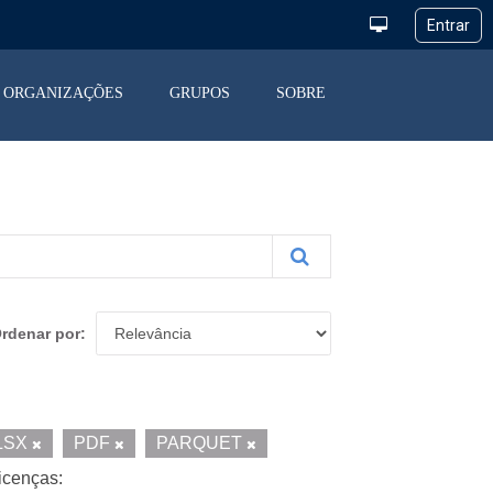
ORGANIZAÇÕES
GRUPOS
SOBRE
rdenar por
LSX
PDF
PARQUET
icenças: