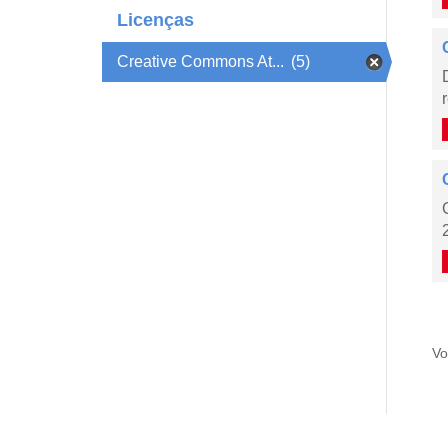
Licenças
Creative Commons At...
(5)
Vo