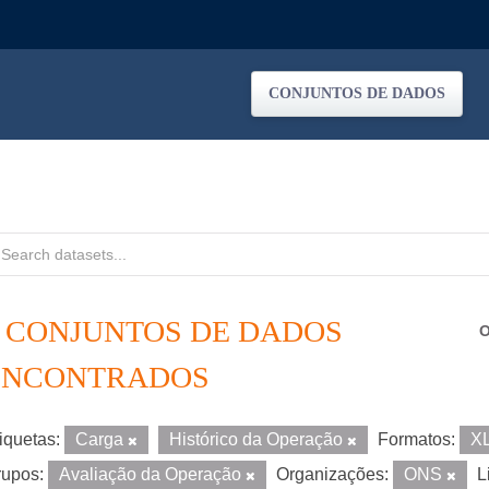
CONJUNTOS DE DADOS
5 CONJUNTOS DE DADOS
O
ENCONTRADOS
iquetas:
Carga
Histórico da Operação
Formatos:
X
upos:
Avaliação da Operação
Organizações:
ONS
L