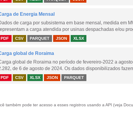
Carga de Energia Mensal
Dados de carga por subsistema em base mensal, medida em M
representam a carga atendida por usinas despachadas e/ou pr
PDF
CSV
PARQUET
JSON
XLSX
Carga global de Roraima
Carga global de Roraima no período de fevereiro-2022 a agos
2.282, de 6 de agosto de 2024. Os dados disponibilizados fazem
PDF
CSV
XLSX
JSON
PARQUET
cê também pode ter acesso a esses registros usando a
API
(veja
Docu