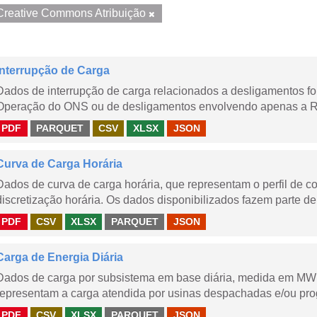
Creative Commons Atribuição
Interrupção de Carga
Dados de interrupção de carga relacionados a desligamentos 
Operação do ONS ou de desligamentos envolvendo apenas a Red
PDF
PARQUET
CSV
XLSX
JSON
Curva de Carga Horária
Dados de curva de carga horária, que representam o perfil de c
discretização horária. Os dados disponibilizados fazem parte de
PDF
CSV
XLSX
PARQUET
JSON
Carga de Energia Diária
Dados de carga por subsistema em base diária, medida em MWm
representam a carga atendida por usinas despachadas e/ou pr
PDF
CSV
XLSX
PARQUET
JSON