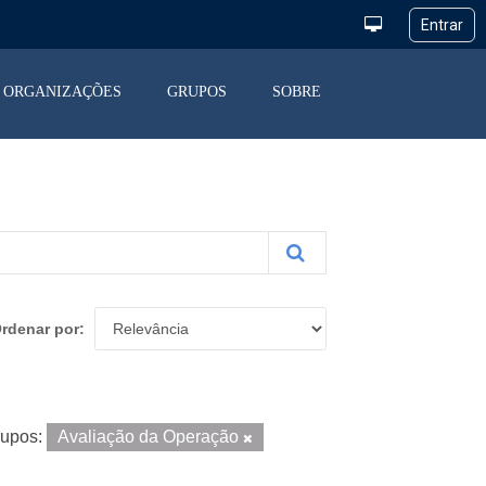
ORGANIZAÇÕES
GRUPOS
SOBRE
rdenar por
upos:
Avaliação da Operação