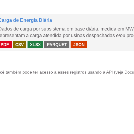
Carga de Energia Diária
Dados de carga por subsistema em base diária, medida em MWm
representam a carga atendida por usinas despachadas e/ou pr
PDF
CSV
XLSX
PARQUET
JSON
cê também pode ter acesso a esses registros usando a
API
(veja
Docu