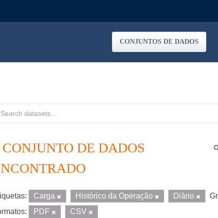
CONJUNTOS DE DADOS
1 CONJUNTO DE DADOS
O
ENCONTRADO
iquetas:
Carga
Histórico da Operação
Diário
Gr
rmatos:
PDF
CSV