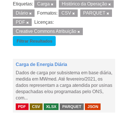
Etiquetas:
Carga
Histórico da Operação
Diário
Formatos:
CSV
PARQUET
PDF
Licenças:
Creative Commons Atribuição
Filtrar Resultados
Carga de Energia Diária
Dados de carga por subsistema em base diária,
medida em MWmed. Até fevereiro/2021, os
dados representam a carga atendida por usinas
despachadas e/ou programadas pelo ONS,
com...
PDF
CSV
XLSX
PARQUET
JSON