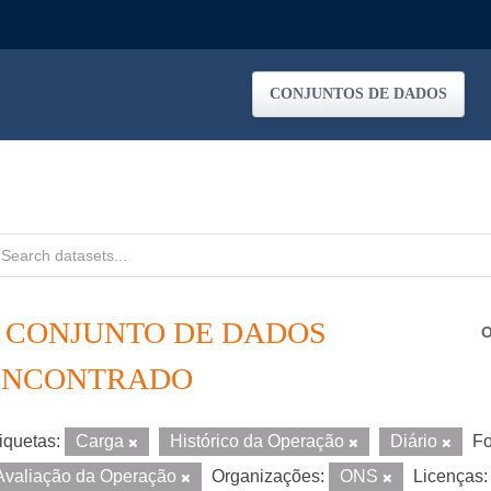
CONJUNTOS DE DADOS
1 CONJUNTO DE DADOS
O
ENCONTRADO
iquetas:
Carga
Histórico da Operação
Diário
Fo
Avaliação da Operação
Organizações:
ONS
Licenças: