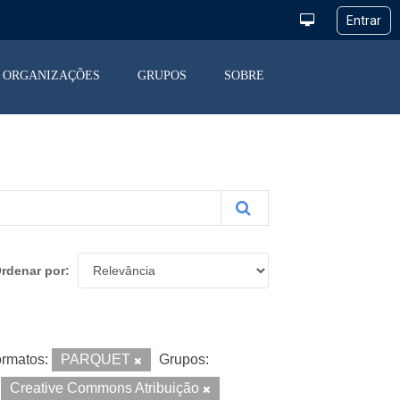
ORGANIZAÇÕES
GRUPOS
SOBRE
rdenar por
rmatos:
PARQUET
Grupos:
Creative Commons Atribuição