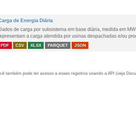
Carga de Energia Diária
Dados de carga por subsistema em base diária, medida em MWm
representam a carga atendida por usinas despachadas e/ou pr
PDF
CSV
XLSX
PARQUET
JSON
cê também pode ter acesso a esses registros usando a
API
(veja
Docu