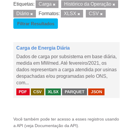
Etiquetas:
Carga
Histórico da Operação
Diário
Formatos:
XLSX
CSV
Filtrar Resultados
Carga de Energia Diária
Dados de carga por subsistema em base diária,
medida em MWmed. Até fevereiro/2021, os
dados representam a carga atendida por usinas
despachadas e/ou programadas pelo ONS,
com...
PDF
CSV
XLSX
PARQUET
JSON
Você também pode ter acesso a esses registros usando
a
API
(veja
Documentação da API
).