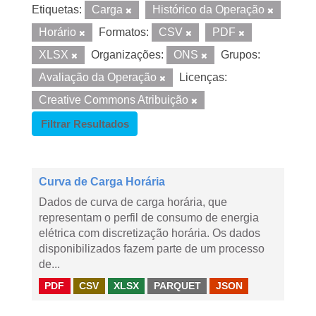
Etiquetas:
Carga
Histórico da Operação
Horário
Formatos:
CSV
PDF
XLSX
Organizações:
ONS
Grupos:
Avaliação da Operação
Licenças:
Creative Commons Atribuição
Filtrar Resultados
Curva de Carga Horária
Dados de curva de carga horária, que
representam o perfil de consumo de energia
elétrica com discretização horária. Os dados
disponibilizados fazem parte de um processo
de...
PDF
CSV
XLSX
PARQUET
JSON