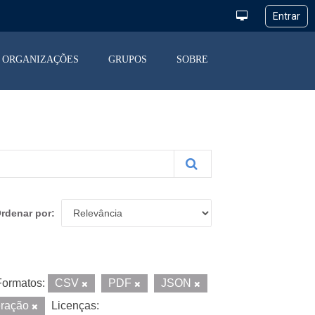
ORGANIZAÇÕES
GRUPOS
SOBRE
rdenar por
Formatos:
CSV
PDF
JSON
eração
Licenças: