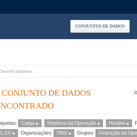
CONJUNTOS DE DADOS
1 CONJUNTO DE DADOS
O
ENCONTRADO
iquetas:
Carga
Histórico da Operação
Horário
XLSX
Organizações:
ONS
Grupos:
Avaliação da Op