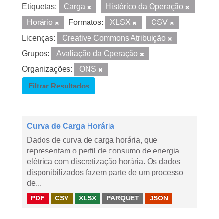
Etiquetas:
Carga
Histórico da Operação
Horário
Formatos:
XLSX
CSV
Licenças:
Creative Commons Atribuição
Grupos:
Avaliação da Operação
Organizações:
ONS
Filtrar Resultados
Curva de Carga Horária
Dados de curva de carga horária, que
representam o perfil de consumo de energia
elétrica com discretização horária. Os dados
disponibilizados fazem parte de um processo
de...
PDF
CSV
XLSX
PARQUET
JSON