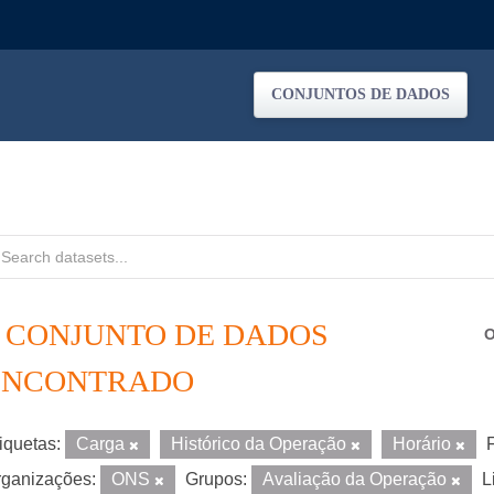
CONJUNTOS DE DADOS
1 CONJUNTO DE DADOS
O
ENCONTRADO
iquetas:
Carga
Histórico da Operação
Horário
ganizações:
ONS
Grupos:
Avaliação da Operação
L