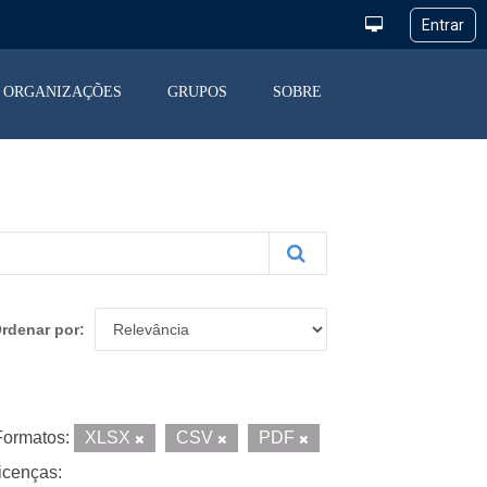
ORGANIZAÇÕES
GRUPOS
SOBRE
rdenar por
Formatos:
XLSX
CSV
PDF
icenças: