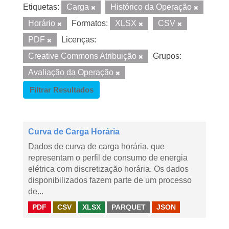
Etiquetas:
Carga
Histórico da Operação
Horário
Formatos:
XLSX
CSV
PDF
Licenças:
Creative Commons Atribuição
Grupos:
Avaliação da Operação
Filtrar Resultados
Curva de Carga Horária
Dados de curva de carga horária, que
representam o perfil de consumo de energia
elétrica com discretização horária. Os dados
disponibilizados fazem parte de um processo
de...
PDF
CSV
XLSX
PARQUET
JSON