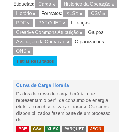
Etiquetas:
Carga
Histórico da Operação
Horário
Formatos:
XLSX
CSV
PDF
PARQUET
Licenças:
Creative Commons Atribuição
Grupos:
Avaliação da Operação
Organizações:
ONS
Filtrar Resultados
Curva de Carga Horária
Dados de curva de carga horária, que
representam o perfil de consumo de energia
elétrica com discretização horária. Os dados
disponibilizados fazem parte de um processo
de...
PDF
CSV
XLSX
PARQUET
JSON