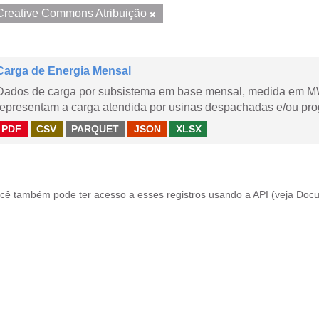
Creative Commons Atribuição
Carga de Energia Mensal
Dados de carga por subsistema em base mensal, medida em M
representam a carga atendida por usinas despachadas e/ou pr
PDF
CSV
PARQUET
JSON
XLSX
cê também pode ter acesso a esses registros usando a
API
(veja
Docu