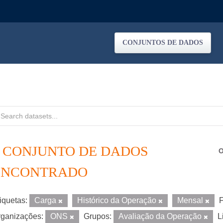
CONJUNTOS DE DADOS
1 CONJUNTO DE DADOS
O
ENCONTRADO
iquetas:
Carga
Histórico da Operação
Mensal
F
ganizações:
ONS
Grupos:
Avaliação da Operação
L