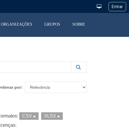
ORGANIZAÇÕES
GRUPOS
SOBRE
rdenar por
ormatos:
CSV
XLSX
icenças: