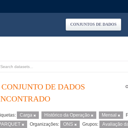
CONJUNTOS DE DADOS
1 CONJUNTO DE DADOS
O
ENCONTRADO
iquetas:
Carga
Histórico da Operação
Mensal
F
PARQUET
Organizações:
ONS
Grupos:
Avaliação d