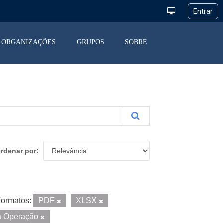
ORGANIZAÇÕES
GRUPOS
SOBRE
rdenar por
ormatos:
PDF
XLSX
a Operação