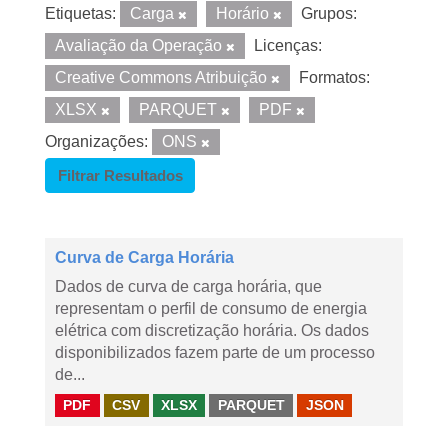
Etiquetas:
Carga
Horário
Grupos:
Avaliação da Operação
Licenças:
Creative Commons Atribuição
Formatos:
XLSX
PARQUET
PDF
Organizações:
ONS
Filtrar Resultados
Curva de Carga Horária
Dados de curva de carga horária, que
representam o perfil de consumo de energia
elétrica com discretização horária. Os dados
disponibilizados fazem parte de um processo
de...
PDF
CSV
XLSX
PARQUET
JSON