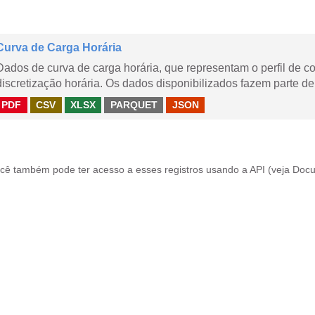
Curva de Carga Horária
Dados de curva de carga horária, que representam o perfil de c
discretização horária. Os dados disponibilizados fazem parte de
PDF
CSV
XLSX
PARQUET
JSON
cê também pode ter acesso a esses registros usando a
API
(veja
Docu