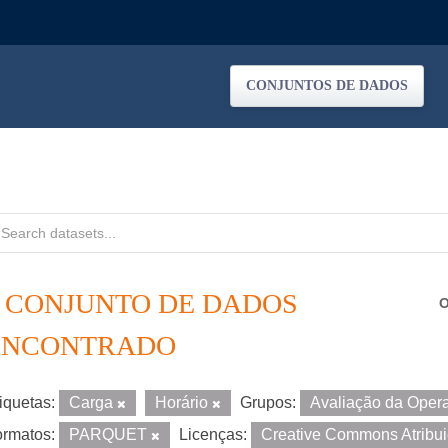
CONJUNTOS DE DADOS
1 CONJUNTO DE DADOS
O
ENCONTRADO
iquetas:
Carga
Horário
Grupos:
Avaliação da Ope
rmatos:
PARQUET
Licenças:
Creative Commons Atribu