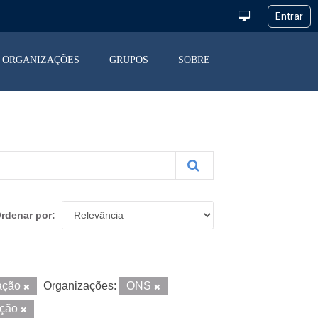
ORGANIZAÇÕES
GRUPOS
SOBRE
rdenar por
ração
Organizações:
ONS
ição