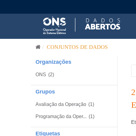
Pular para o conteúdo
CONJUNTOS DE DADOS
Organizações
ONS
(2)
Grupos
Avaliação da Operação
(1)
Programação da Oper...
(1)
Et
Etiquetas