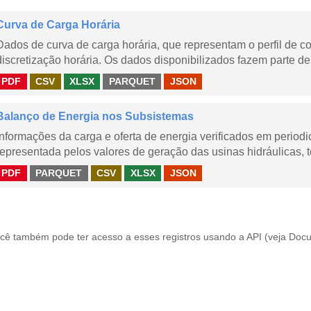
Curva de Carga Horária
Dados de curva de carga horária, que representam o perfil de c
discretização horária. Os dados disponibilizados fazem parte de
PDF
CSV
XLSX
PARQUET
JSON
Balanço de Energia nos Subsistemas
Informações da carga e oferta de energia verificados em periodi
representada pelos valores de geração das usinas hidráulicas, té
PDF
PARQUET
CSV
XLSX
JSON
cê também pode ter acesso a esses registros usando a
API
(veja
Docu