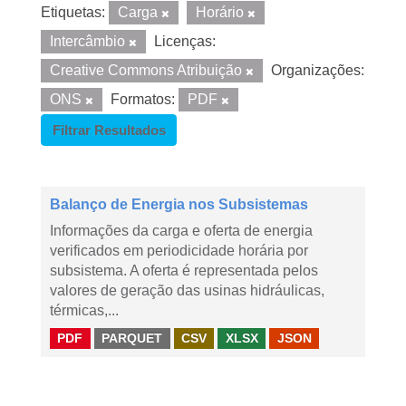
Etiquetas:
Carga
Horário
Intercâmbio
Licenças:
Creative Commons Atribuição
Organizações:
ONS
Formatos:
PDF
Filtrar Resultados
Balanço de Energia nos Subsistemas
Informações da carga e oferta de energia
verificados em periodicidade horária por
subsistema. A oferta é representada pelos
valores de geração das usinas hidráulicas,
térmicas,...
PDF
PARQUET
CSV
XLSX
JSON