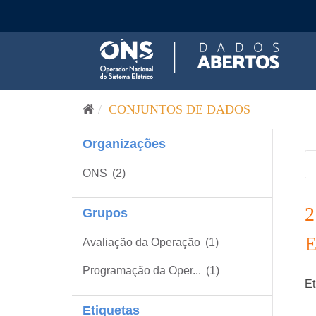
Pular para o conteúdo
CONJUNTOS DE DADOS
Organizações
ONS
(2)
Grupos
Avaliação da Operação
(1)
Programação da Oper...
(1)
Et
Etiquetas