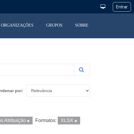
ORGANIZAÇÕES
GRUPOS
SOBRE
rdenar por
s Atribuição
Formatos:
XLSX