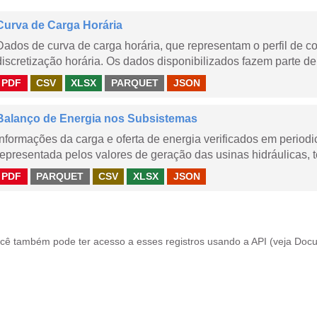
Curva de Carga Horária
Dados de curva de carga horária, que representam o perfil de c
discretização horária. Os dados disponibilizados fazem parte de
PDF
CSV
XLSX
PARQUET
JSON
Balanço de Energia nos Subsistemas
Informações da carga e oferta de energia verificados em periodi
representada pelos valores de geração das usinas hidráulicas, té
PDF
PARQUET
CSV
XLSX
JSON
cê também pode ter acesso a esses registros usando a
API
(veja
Docu