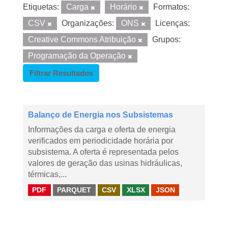
Etiquetas:
Carga
Horário
Formatos:
CSV
Organizações:
ONS
Licenças:
Creative Commons Atribuição
Grupos:
Programação da Operação
Filtrar Resultados
Balanço de Energia nos Subsistemas
Informações da carga e oferta de energia
verificados em periodicidade horária por
subsistema. A oferta é representada pelos
valores de geração das usinas hidráulicas,
térmicas,...
PDF
PARQUET
CSV
XLSX
JSON