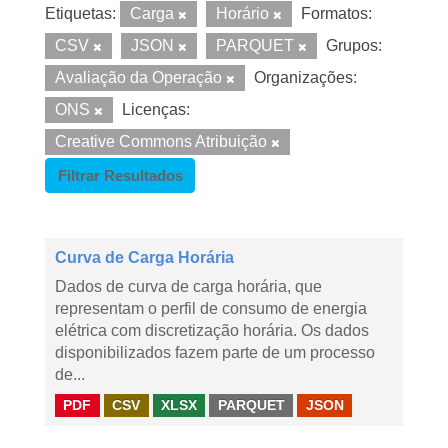
Etiquetas:
Carga
Horário
Formatos:
CSV
JSON
PARQUET
Grupos:
Avaliação da Operação
Organizações:
ONS
Licenças:
Creative Commons Atribuição
Filtrar Resultados
Curva de Carga Horária
Dados de curva de carga horária, que
representam o perfil de consumo de energia
elétrica com discretização horária. Os dados
disponibilizados fazem parte de um processo
de...
PDF
CSV
XLSX
PARQUET
JSON