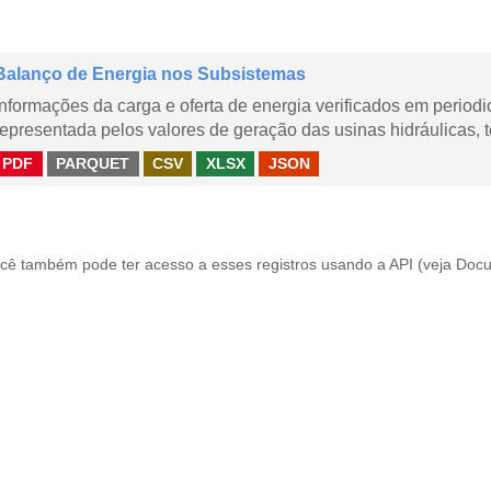
Balanço de Energia nos Subsistemas
Informações da carga e oferta de energia verificados em periodi
representada pelos valores de geração das usinas hidráulicas, té
PDF
PARQUET
CSV
XLSX
JSON
cê também pode ter acesso a esses registros usando a
API
(veja
Docu