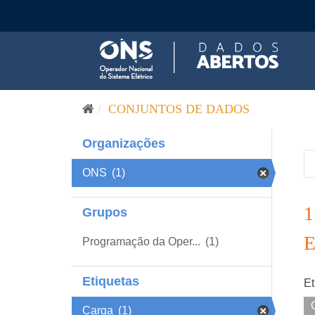
Pular para o conteúdo
CONJUNTOS DE DADOS
Organizações
ONS
(1)
Grupos
Programação da Oper...
(1)
Etiquetas
Et
Carga
(1)