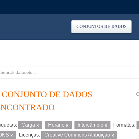
CONJUNTOS DE DADOS
1 CONJUNTO DE DADOS
O
ENCONTRADO
iquetas:
Carga
Horário
Intercâmbio
Formatos:
ONS
Licenças:
Creative Commons Atribuição