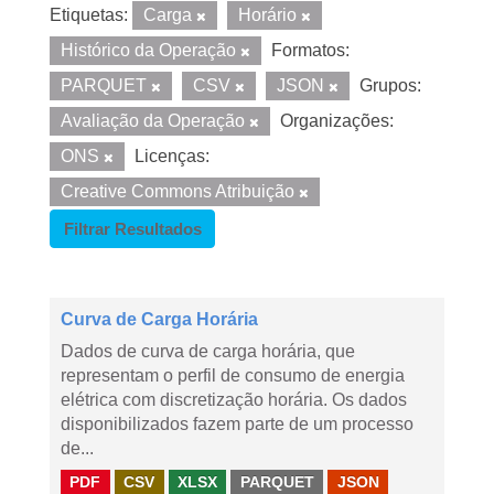
Etiquetas:
Carga
Horário
Histórico da Operação
Formatos:
PARQUET
CSV
JSON
Grupos:
Avaliação da Operação
Organizações:
ONS
Licenças:
Creative Commons Atribuição
Filtrar Resultados
Curva de Carga Horária
Dados de curva de carga horária, que
representam o perfil de consumo de energia
elétrica com discretização horária. Os dados
disponibilizados fazem parte de um processo
de...
PDF
CSV
XLSX
PARQUET
JSON