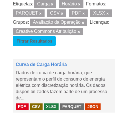
Etiquetas:
Carga
Horário
Formatos:
PARQUET
CSV
PDF
XLSX
Grupos:
Avaliação da Operação
Licenças:
Creative Commons Atribuição
Filtrar Resultados
Curva de Carga Horária
Dados de curva de carga horária, que
representam o perfil de consumo de energia
elétrica com discretização horária. Os dados
disponibilizados fazem parte de um processo
de...
PDF
CSV
XLSX
PARQUET
JSON