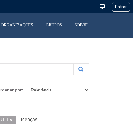
ORGANIZAÇÕES
GRUPOS
SOBRE
rdenar por
UET
Licenças: