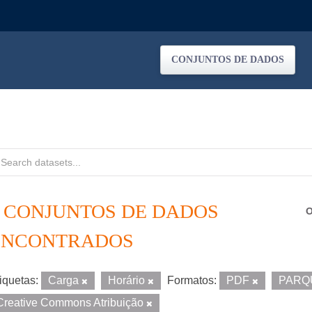
CONJUNTOS DE DADOS
2 CONJUNTOS DE DADOS
O
ENCONTRADOS
iquetas:
Carga
Horário
Formatos:
PDF
PARQ
Creative Commons Atribuição