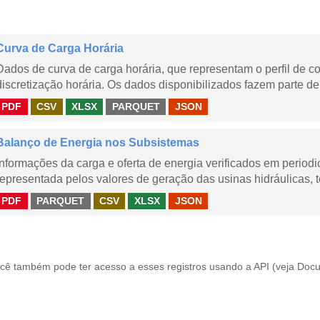
Curva de Carga Horária
Dados de curva de carga horária, que representam o perfil de c
discretização horária. Os dados disponibilizados fazem parte de
PDF
CSV
XLSX
PARQUET
JSON
Balanço de Energia nos Subsistemas
Informações da carga e oferta de energia verificados em periodi
representada pelos valores de geração das usinas hidráulicas, té
PDF
PARQUET
CSV
XLSX
JSON
cê também pode ter acesso a esses registros usando a
API
(veja
Docu