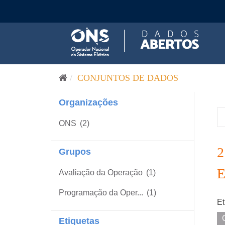
Pular para o conteúdo
CONJUNTOS DE DADOS
Organizações
ONS
(2)
Grupos
Avaliação da Operação
(1)
Programação da Oper...
(1)
Et
Etiquetas