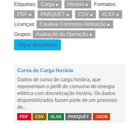
Etiquetas:
Carga
Horário
Formatos:
PDF
PARQUET
CSV
XLSX
Licenças:
Creative Commons Atribuição
Grupos:
Avaliação da Operação
Filtrar Resultados
Curva de Carga Horária
Dados de curva de carga horária, que
representam o perfil de consumo de energia
elétrica com discretização horária. Os dados
disponibilizados fazem parte de um processo
de...
PDF
CSV
XLSX
PARQUET
JSON