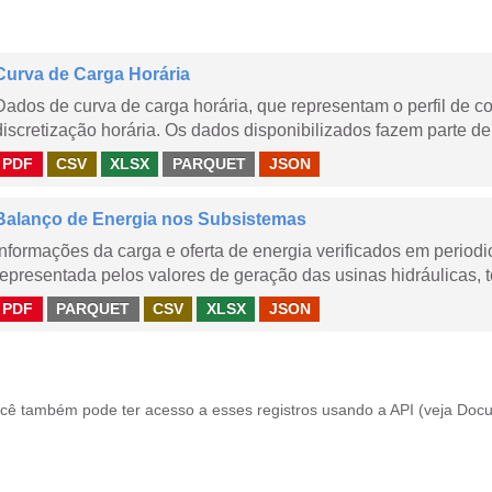
Curva de Carga Horária
Dados de curva de carga horária, que representam o perfil de c
discretização horária. Os dados disponibilizados fazem parte de
PDF
CSV
XLSX
PARQUET
JSON
Balanço de Energia nos Subsistemas
Informações da carga e oferta de energia verificados em periodi
representada pelos valores de geração das usinas hidráulicas, té
PDF
PARQUET
CSV
XLSX
JSON
cê também pode ter acesso a esses registros usando a
API
(veja
Docu