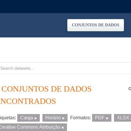
CONJUNTOS DE DADOS
2 CONJUNTOS DE DADOS
O
ENCONTRADOS
iquetas:
Carga
Horário
Formatos:
PDF
XLSX
Creative Commons Atribuição