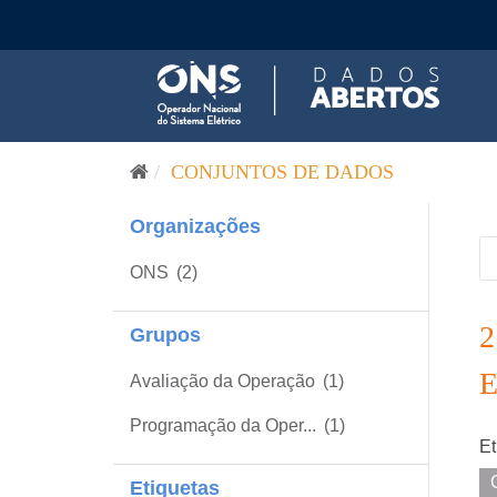
Pular para o conteúdo
CONJUNTOS DE DADOS
Organizações
ONS
(2)
Grupos
Avaliação da Operação
(1)
Programação da Oper...
(1)
Et
Etiquetas