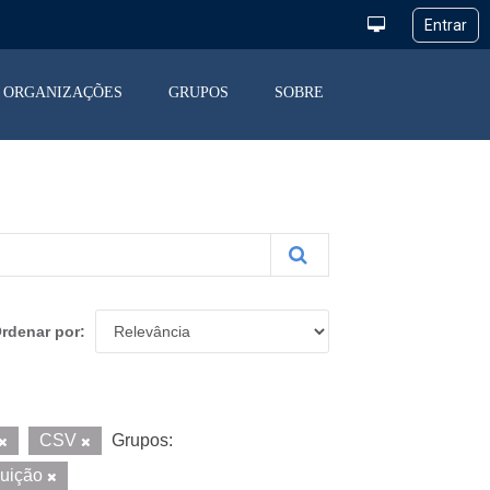
ORGANIZAÇÕES
GRUPOS
SOBRE
rdenar por
CSV
Grupos:
buição