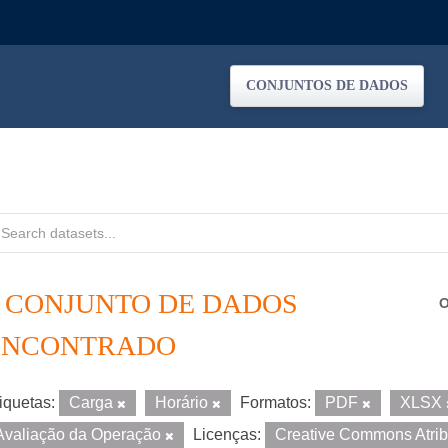
CONJUNTOS DE DADOS
1 CONJUNTO DE DADOS
O
ENCONTRADO
iquetas:
Carga
Horário
Formatos:
PDF
XLSX
Avaliação da Operação
Licenças:
Creative Commons Atri