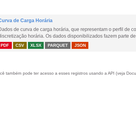
Curva de Carga Horária
Dados de curva de carga horária, que representam o perfil de c
discretização horária. Os dados disponibilizados fazem parte de
PDF
CSV
XLSX
PARQUET
JSON
cê também pode ter acesso a esses registros usando a
API
(veja
Docu