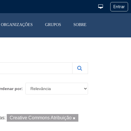
ORGANIZAÇÕES
GRUPOS
SOBRE
rdenar por
as:
Creative Commons Atribuição