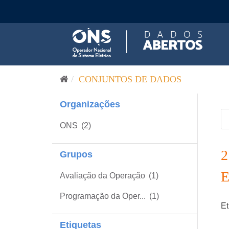
Pular para o conteúdo
CONJUNTOS DE DADOS
Organizações
ONS
(2)
Grupos
Avaliação da Operação
(1)
Programação da Oper...
(1)
Et
Etiquetas