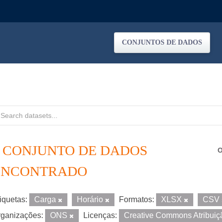
CONJUNTOS DE DADOS
1 CONJUNTO DE DADOS
O
ENCONTRADO
iquetas:
Carga
Horário
Formatos:
XLSX
CSV
ganizações:
ONS
Licenças:
Creative Commons Atribui