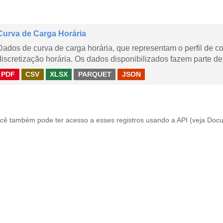
Curva de Carga Horária
Dados de curva de carga horária, que representam o perfil de c
discretização horária. Os dados disponibilizados fazem parte de
PDF
CSV
XLSX
PARQUET
JSON
cê também pode ter acesso a esses registros usando a
API
(veja
Docu