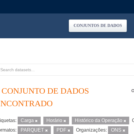
CONJUNTOS DE DADOS
1 CONJUNTO DE DADOS
O
ENCONTRADO
iquetas:
Carga
Horário
Histórico da Operação
rmatos:
PARQUET
PDF
Organizações:
ONS