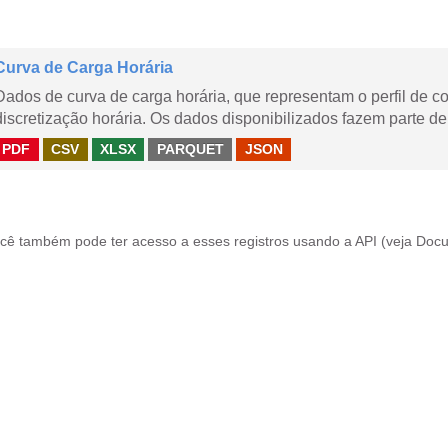
Curva de Carga Horária
Dados de curva de carga horária, que representam o perfil de c
discretização horária. Os dados disponibilizados fazem parte de
PDF
CSV
XLSX
PARQUET
JSON
cê também pode ter acesso a esses registros usando a
API
(veja
Docu