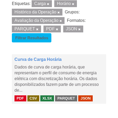
Etiquetas:
Carga
Horário
Histórico da Operação
Grupos:
Avaliação da Operação
Formatos:
PARQUET
PDF
JSON
Filtrar Resultados
Curva de Carga Horária
Dados de curva de carga horária, que
representam o perfil de consumo de energia
elétrica com discretização horária. Os dados
disponibilizados fazem parte de um processo
de...
PDF
CSV
XLSX
PARQUET
JSON