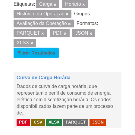
Etiquetas:
Carga
Horário
Histórico da Operação
Grupos:
Avaliação da Operação
Formatos:
PARQUET
PDF
JSON
XLSX
Filtrar Resultados
Curva de Carga Horária
Dados de curva de carga horária, que
representam o perfil de consumo de energia
elétrica com discretização horária. Os dados
disponibilizados fazem parte de um processo
de...
PDF
CSV
XLSX
PARQUET
JSON