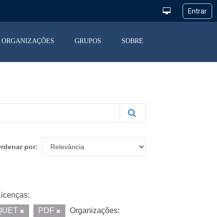
ORGANIZAÇÕES
GRUPOS
SOBRE
rdenar por
Licenças:
QUET
PDF
Organizações: