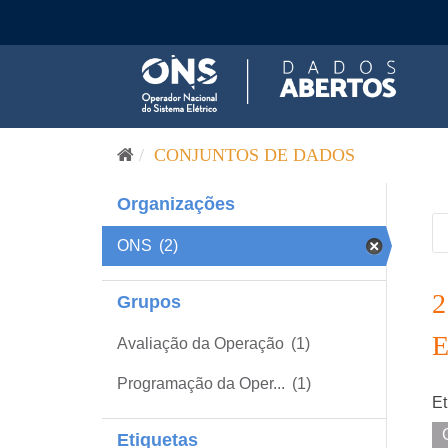
Pular para o conteúdo
CONJUNTOS DE DADOS
Organizações
ONS
(2)
Grupos
Avaliação da Operação
(1)
Programação da Oper...
(1)
Et
Etiquetas