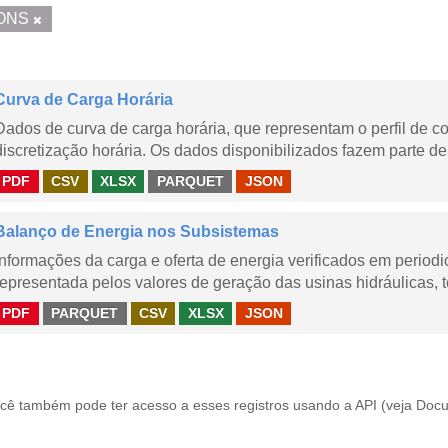
ONS
Curva de Carga Horária
Dados de curva de carga horária, que representam o perfil de c
discretização horária. Os dados disponibilizados fazem parte de
PDF
CSV
XLSX
PARQUET
JSON
Balanço de Energia nos Subsistemas
Informações da carga e oferta de energia verificados em periodi
representada pelos valores de geração das usinas hidráulicas, té
PDF
PARQUET
CSV
XLSX
JSON
cê também pode ter acesso a esses registros usando a
API
(veja
Docu