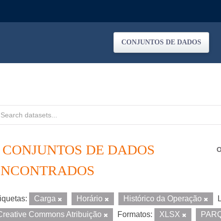
CONJUNTOS DE DADOS
2 CONJUNTOS DE DADOS
O
ENCONTRADOS
iquetas:
Carga
Horário
Histórico da Operação
Creative Commons Atribuição
Formatos:
XLSX
PAR