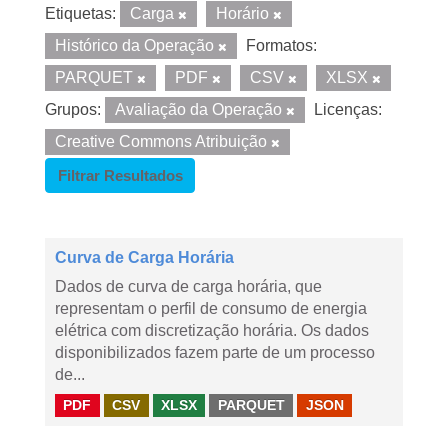
Etiquetas:
Carga
Horário
Histórico da Operação
Formatos:
PARQUET
PDF
CSV
XLSX
Grupos:
Avaliação da Operação
Licenças:
Creative Commons Atribuição
Filtrar Resultados
Curva de Carga Horária
Dados de curva de carga horária, que
representam o perfil de consumo de energia
elétrica com discretização horária. Os dados
disponibilizados fazem parte de um processo
de...
PDF
CSV
XLSX
PARQUET
JSON