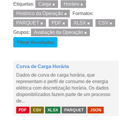
Etiquetas:
Carga
Horário
Histórico da Operação
Formatos:
PARQUET
PDF
XLSX
CSV
Grupos:
Avaliação da Operação
Filtrar Resultados
Curva de Carga Horária
Dados de curva de carga horária, que
representam o perfil de consumo de energia
elétrica com discretização horária. Os dados
disponibilizados fazem parte de um processo
de...
PDF
CSV
XLSX
PARQUET
JSON