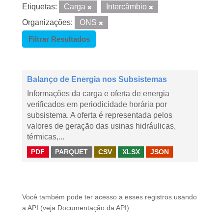
Etiquetas:
Carga
Intercâmbio
Organizações:
ONS
Filtrar Resultados
Balanço de Energia nos Subsistemas
Informações da carga e oferta de energia
verificados em periodicidade horária por
subsistema. A oferta é representada pelos
valores de geração das usinas hidráulicas,
térmicas,...
PDF
PARQUET
CSV
XLSX
JSON
Você também pode ter acesso a esses registros usando
a
API
(veja
Documentação da API
).