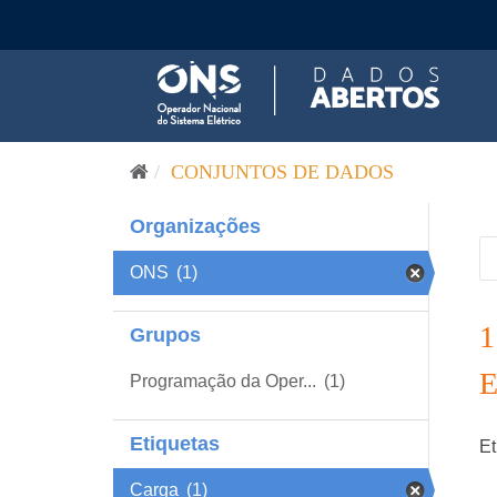
Pular para o conteúdo
CONJUNTOS DE DADOS
Organizações
ONS
(1)
Grupos
Programação da Oper...
(1)
Etiquetas
Et
Carga
(1)