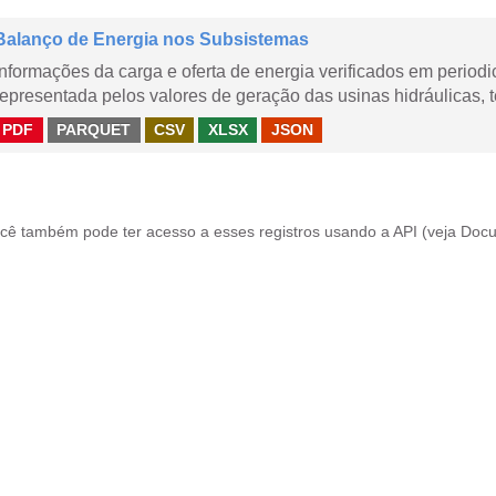
Balanço de Energia nos Subsistemas
Informações da carga e oferta de energia verificados em periodi
representada pelos valores de geração das usinas hidráulicas, té
PDF
PARQUET
CSV
XLSX
JSON
cê também pode ter acesso a esses registros usando a
API
(veja
Docu