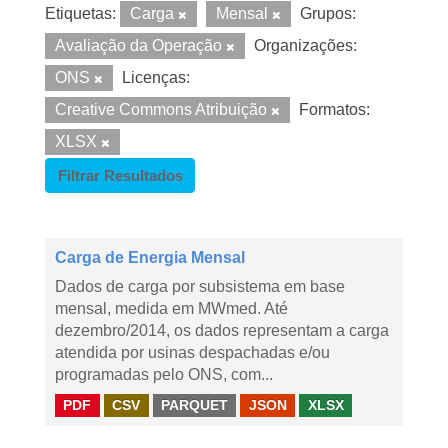
Etiquetas:
Carga
Mensal
Grupos:
Avaliação da Operação
Organizações:
ONS
Licenças:
Creative Commons Atribuição
Formatos:
XLSX
Filtrar Resultados
Carga de Energia Mensal
Dados de carga por subsistema em base
mensal, medida em MWmed. Até
dezembro/2014, os dados representam a carga
atendida por usinas despachadas e/ou
programadas pelo ONS, com...
PDF
CSV
PARQUET
JSON
XLSX