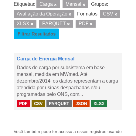
Etiquetas:
Carga
Mensal
Grupos:
Avaliação da Operação
Formatos:
CSV
XLSX
PARQUET
PDF
Filtrar Resultados
Carga de Energia Mensal
Dados de carga por subsistema em base
mensal, medida em MWmed. Até
dezembro/2014, os dados representam a carga
atendida por usinas despachadas e/ou
programadas pelo ONS, com...
PDF
CSV
PARQUET
JSON
XLSX
Você também pode ter acesso a esses registros usando