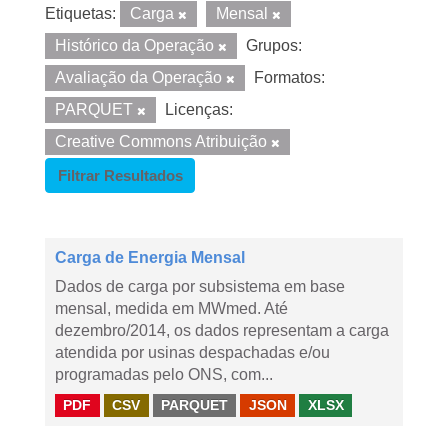
Etiquetas:
Carga
Mensal
Histórico da Operação
Grupos:
Avaliação da Operação
Formatos:
PARQUET
Licenças:
Creative Commons Atribuição
Filtrar Resultados
Carga de Energia Mensal
Dados de carga por subsistema em base
mensal, medida em MWmed. Até
dezembro/2014, os dados representam a carga
atendida por usinas despachadas e/ou
programadas pelo ONS, com...
PDF
CSV
PARQUET
JSON
XLSX