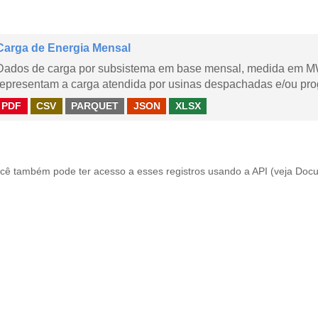
Carga de Energia Mensal
Dados de carga por subsistema em base mensal, medida em M
representam a carga atendida por usinas despachadas e/ou pr
PDF
CSV
PARQUET
JSON
XLSX
cê também pode ter acesso a esses registros usando a
API
(veja
Docu