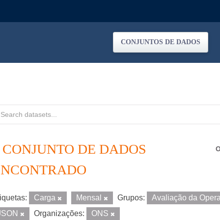
CONJUNTOS DE DADOS
1 CONJUNTO DE DADOS
O
ENCONTRADO
iquetas:
Carga
Mensal
Grupos:
Avaliação da Oper
JSON
Organizações:
ONS