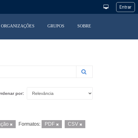
ORGANIZAÇÕES
GRUPOS
SOBRE
rdenar por
ação
Formatos:
PDF
CSV