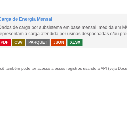
Carga de Energia Mensal
Dados de carga por subsistema em base mensal, medida em M
representam a carga atendida por usinas despachadas e/ou pr
PDF
CSV
PARQUET
JSON
XLSX
cê também pode ter acesso a esses registros usando a
API
(veja
Docu