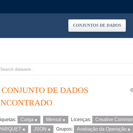
CONJUNTOS DE DADOS
1 CONJUNTO DE DADOS
O
ENCONTRADO
iquetas:
Carga
Mensal
Licenças:
Creative Common
PARQUET
JSON
Grupos:
Avaliação da Operação