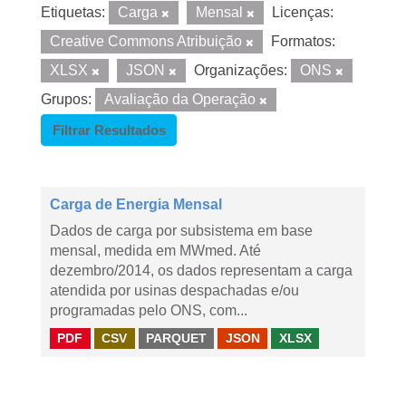
Etiquetas:
Carga
Mensal
Licenças:
Creative Commons Atribuição
Formatos:
XLSX
JSON
Organizações:
ONS
Grupos:
Avaliação da Operação
Filtrar Resultados
Carga de Energia Mensal
Dados de carga por subsistema em base
mensal, medida em MWmed. Até
dezembro/2014, os dados representam a carga
atendida por usinas despachadas e/ou
programadas pelo ONS, com...
PDF
CSV
PARQUET
JSON
XLSX