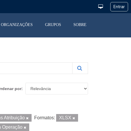
ORGANIZAÇÕES
GRUPOS
SOBRE
rdenar por
s Atribuição
Formatos:
XLSX
a Operação