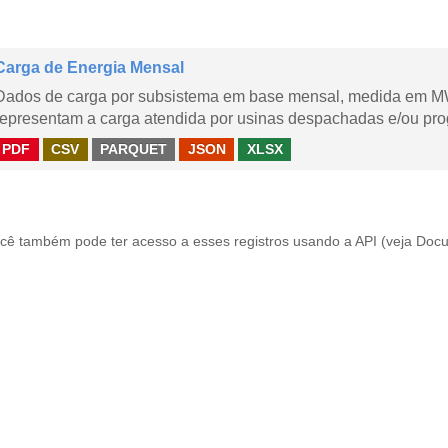
Carga de Energia Mensal
Dados de carga por subsistema em base mensal, medida em M
representam a carga atendida por usinas despachadas e/ou pr
PDF
CSV
PARQUET
JSON
XLSX
cê também pode ter acesso a esses registros usando a
API
(veja
Docu