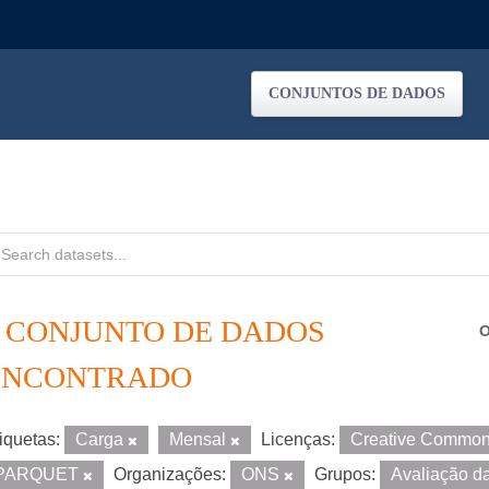
CONJUNTOS DE DADOS
1 CONJUNTO DE DADOS
O
ENCONTRADO
iquetas:
Carga
Mensal
Licenças:
Creative Common
PARQUET
Organizações:
ONS
Grupos:
Avaliação d