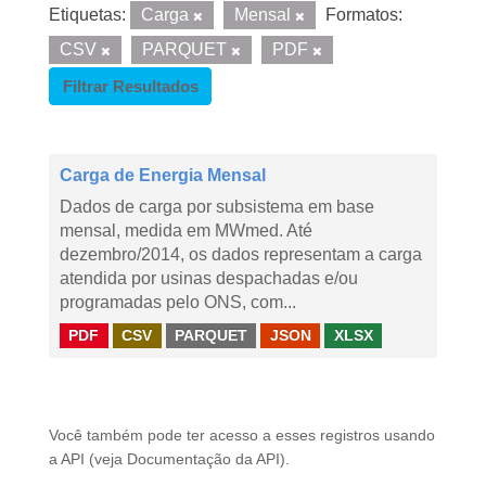
Etiquetas:
Carga
Mensal
Formatos:
CSV
PARQUET
PDF
Filtrar Resultados
Carga de Energia Mensal
Dados de carga por subsistema em base
mensal, medida em MWmed. Até
dezembro/2014, os dados representam a carga
atendida por usinas despachadas e/ou
programadas pelo ONS, com...
PDF
CSV
PARQUET
JSON
XLSX
Você também pode ter acesso a esses registros usando
a
API
(veja
Documentação da API
).