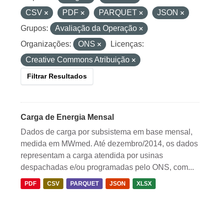
CSV
PDF
PARQUET
JSON
Grupos:
Avaliação da Operação
Organizações:
ONS
Licenças:
Creative Commons Atribuição
Filtrar Resultados
Carga de Energia Mensal
Dados de carga por subsistema em base mensal,
medida em MWmed. Até dezembro/2014, os dados
representam a carga atendida por usinas
despachadas e/ou programadas pelo ONS, com...
PDF
CSV
PARQUET
JSON
XLSX