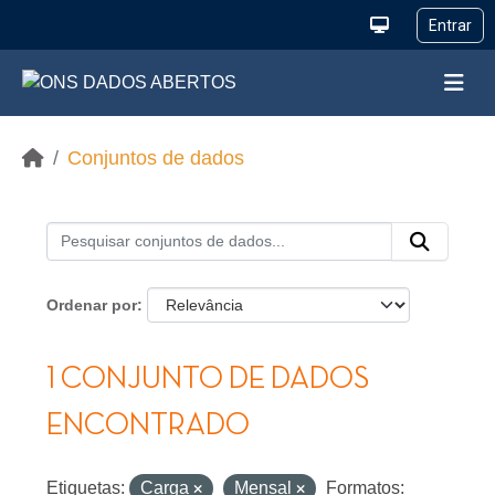
Ir para o conteúdo principal
Conjuntos de dados
Ordenar por
1 CONJUNTO DE DADOS
ENCONTRADO
Etiquetas:
Carga
Mensal
Formatos: