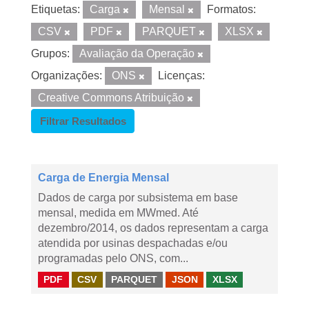
Etiquetas:
Carga
Mensal
Formatos:
CSV
PDF
PARQUET
XLSX
Grupos:
Avaliação da Operação
Organizações:
ONS
Licenças:
Creative Commons Atribuição
Filtrar Resultados
Carga de Energia Mensal
Dados de carga por subsistema em base
mensal, medida em MWmed. Até
dezembro/2014, os dados representam a carga
atendida por usinas despachadas e/ou
programadas pelo ONS, com...
PDF
CSV
PARQUET
JSON
XLSX