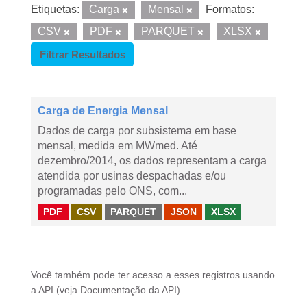
Etiquetas:
Carga
Mensal
Formatos:
CSV
PDF
PARQUET
XLSX
Filtrar Resultados
Carga de Energia Mensal
Dados de carga por subsistema em base
mensal, medida em MWmed. Até
dezembro/2014, os dados representam a carga
atendida por usinas despachadas e/ou
programadas pelo ONS, com...
PDF
CSV
PARQUET
JSON
XLSX
Você também pode ter acesso a esses registros usando
a
API
(veja
Documentação da API
).