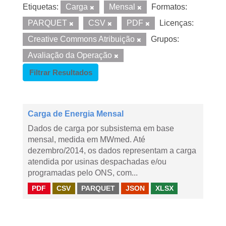
Etiquetas:
Carga
Mensal
Formatos:
PARQUET
CSV
PDF
Licenças:
Creative Commons Atribuição
Grupos:
Avaliação da Operação
Filtrar Resultados
Carga de Energia Mensal
Dados de carga por subsistema em base
mensal, medida em MWmed. Até
dezembro/2014, os dados representam a carga
atendida por usinas despachadas e/ou
programadas pelo ONS, com...
PDF
CSV
PARQUET
JSON
XLSX